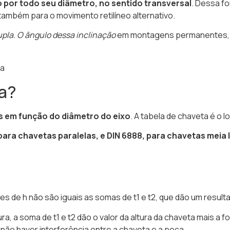
 por todo seu diâmetro, no sentido transversal
. Dessa fo
também para o movimento retilíneo alternativo.
upla. O ângulo dessa inclinação
em montagens permanentes, fi
ta?
s em função do diâmetro do eixo
. A tabela de chaveta é o 
para chavetas paralelas, e DIN 6888, para chavetas meia 
es de h não são iguais as somas de t1 e t2, que dão um result
a, a soma de t1 e t2 dão o valor da altura da chaveta mais a f
 não haver interferência entre a chaveta e a peça.