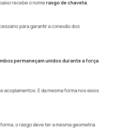
rebaixo recebe o nome
rasgo de chaveta
.
cessário para garantir a conexão dos
e ambos permaneçam unidos durante a força
s e acoplamentos. E da mesma forma nos eixos
forma, o rasgo deve ter a mesma geometria