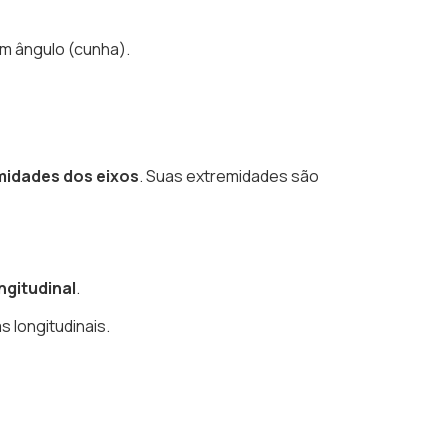
em ângulo (cunha).
midades dos eixos
. Suas extremidades são
ngitudinal
.
 longitudinais.