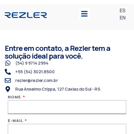
ES
EN
Entre em contato, a Rezler tem a
solução ideal para você.
(54) 9 9714 2994
+55 (54) 3021.8500
rezler@rezler.com.br
Rua Anselmo Crippa, 127 Caxias do Sul - RS
NOME
E-MAIL