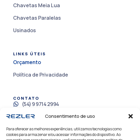
Chavetas Meia Lua
Chavetas Paralelas
Usinados
LINKS ÚTEIS
Orçamento
Política de Privacidade
CONTATO
(54) 9 9714 2994
+55 (54) 3021.8500
Consentimento de uso
rezler@rezler.com.br
Para oferecer as melhores experiências, utilizamos tecnologias como
cookies para armazenar e/ou acessar informações do dispositivo. Ao
Rua Anselmo Crippa, 127 Caxias do Sul - RS