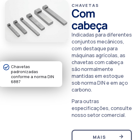
CHAVETAS
Com
cabeça
Indicadas para diferentes
conjuntos mecânicos,
com destaque para
máquinas agrícolas, as
chavetas com cabeça
Chavetas
são normalmente
padronizadas
mantidas em estoque
conforme a norma DIN
6887
sob norma DIN e em aço
carbono.
Para outras
especificações, consulte
nosso setor comercial.
MAIS