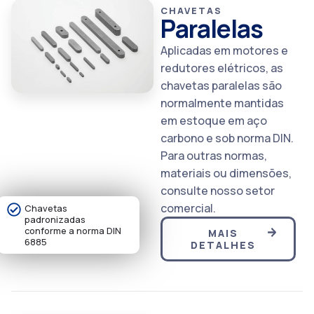
CHAVETAS
Paralelas
Aplicadas em motores e
redutores elétricos, as
chavetas paralelas são
normalmente mantidas
em estoque em aço
carbono e sob norma DIN.
Para outras normas,
materiais ou dimensões,
consulte nosso setor
comercial.
Chavetas
padronizadas
conforme a norma DIN
MAIS
6885
DETALHES